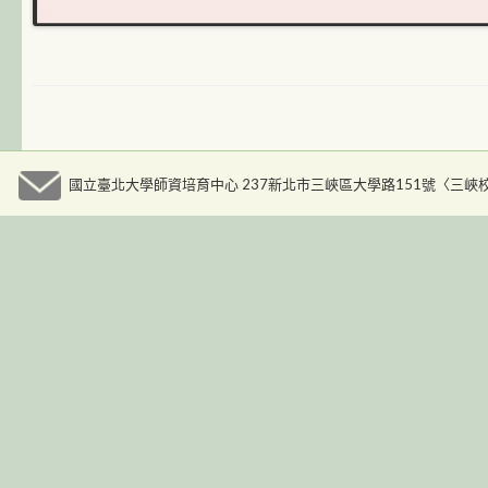
國立臺北大學師資培育中心 237新北市三峽區大學路151號〈三峽校區人文大樓九樓