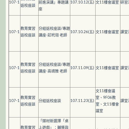
107-1
前進演講」專題講
107.10.12(五)
文11樓會議室
研習
返校座談
座
教育實習
分組返校座談/專題
107-1
107.10.26(五)
文11樓會議室
課堂
返校座談
講座-莊玳翎 老師
教育實習
分組返校座談/專題
107-1
107.11.09(五)
文11樓會議室
課堂
返校座談
講座-高靖雅 老師
文11樓會議
教育實習
室、9F06教
107-1
分組返校座談
107.11.23(五)
課堂
返校座談
室、文11樓會
議室
「媒材新選擇「桌
教育實習
上遊戲」：輔導與