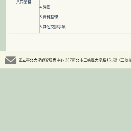
共同業務
4.評鑑
5.資料整理
6.其他交辦事項
國立臺北大學師資培育中心 237新北市三峽區大學路151號〈三峽校區人文大樓九樓