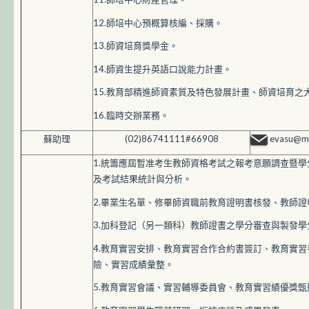
12.師培中心預概算核編、採購。
13.師資培育獎學金。
14.師資生提升英語口說能力計畫。
15.教育部精進師資素質及特色發展計畫、師資培育之
16.臨時交辦業務。
蘇助理
(02)86741111#66908
evasu@mai
1.統籌應屆暫准考生教師資格考試之報考意願調查暨
及考試結果統計與分析。
2.畢業生名單、修畢師資職前教育證明書核發、教師
3.加科登記（另一類科）教師證書之學分審查與製發
4.教育實習安排、教育實習合作合約書簽訂、教育實
險、實習成績彙整。
5.教育實習會議、實習輔導委員會、教育實習績優獎甄