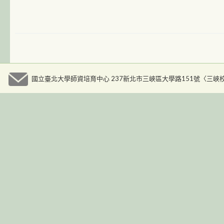
國立臺北大學師資培育中心 237新北市三峽區大學路151號〈三峽校區人文大樓九樓