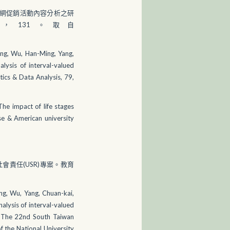
天貓購物網促銷活動內容分析之研
131。取自
ing, Wu, Han-Ming, Yang,
lysis of interval-valued
tics & Data Analysis, 79,
he impact of life stages
se & American university
會責任(USR)專案。教育
ing, Wu, Yang, Chuan-kai,
alysis of interval-valued
), The 22nd South Taiwan
 the National University