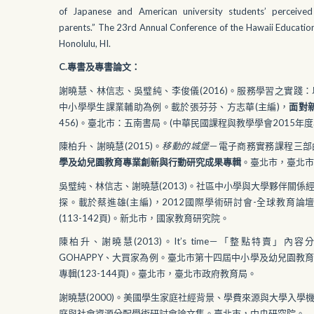
of Japanese and American university students’ perceived 
parents.” The 23rd Annual Conference of the Hawaii Education
Honolulu, HI.
C.專書及專書論文：
謝曉慧、林信志、吳璧純、李俊儀(2016)。服務學習之實踐
中小學學生課業輔助為例。載於張芬芬、方志華(主編)，
面對
456)。臺北市：五南書局。(中華民國課程與教學學會2015年度
陳柏升、謝曉慧(2015)。
移動的城堡
－電子商務實務課程三部
學及幼兒園教育專業創新與行動研究成果專輯
。臺北市，臺北
吳璧純、林信志、謝曉慧(2013)。社區中小學與大學夥伴關係
探。載於蔡進雄(主編)，2012國際學術研討會-全球教育論
(113-142頁)。新北市，國家教育研究院。
陳柏升、謝曉慧(2013)。It’s time－「整點特賣」內容
GOHAPPY、大買家為例。臺北市第十四屆中小學及幼兒園教
專輯(123-144頁)。臺北市，臺北市政府教育局。
謝曉慧(2000)。美國學生家庭社經背景、學費來源與大學入學
庭與社會資源分配學術研討會論文集。臺北市，中央研究院。