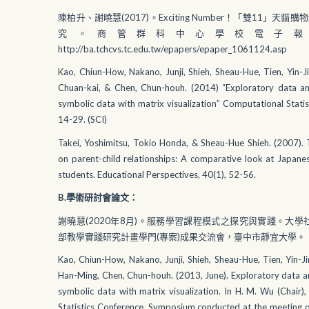
陳柏升、謝曉慧(2017)。Exciting Number！「雙11」
究。商管群科中心學校電子報，
http://ba.tchcvs.tc.edu.tw/epapers/epaper_1061124.asp
Kao, Chiun-How, Nakano, Junji, Shieh, Sheau-Hue, Tien, Yin-J
Chuan-kai, & Chen, Chun-houh. (2014) “Exploratory data ana
symbolic data with matrix visualization” Computational Statis
14-29. (SCI)
Takei, Yoshimitsu, Tokio Honda, & Sheau-Hue Shieh. (2007). T
on parent-child relationships: A comparative look at Japane
students. Educational Perspectives, 40(1), 52-56.
B.學術研討會論文：
謝曉慧(2020年8月)。服務學習課程模式之探究與實踐。大學社
部教學實踐研究計畫學門(專案)成果交流會，臺中市靜宜大學。
Kao, Chiun-How, Nakano, Junji, Shieh, Sheau-Hue, Tien, Yin-J
Han-Ming, Chen, Chun-houh. (2013, June). Exploratory data an
symbolic data with matrix visualization. In H. M. Wu (Chair
Statistics Conference. Symposium conducted at the meeting of