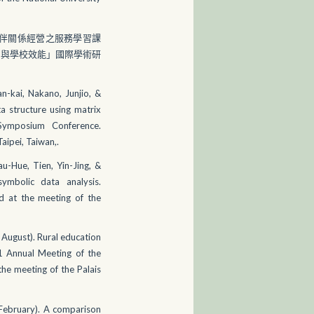
夥伴關係經營之服務學習課
營與學校效能」國際學術研
n-kai, Nakano, Junjio, &
a structure using matrix
 Symposium Conference.
aipei, Taiwan,.
u-Hue, Tien, Yin-Jing, &
symbolic data analysis.
 at the meeting of the
 August). Rural education
1 Annual Meeting of the
he meeting of the Palais
 February). A comparison