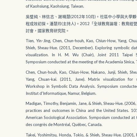
of Kaohsiung, Kaohsiung, Taiwan.
吳璧純、林信志、謝曉慧(2012年10月)。社區中小學與大學
程成效初探。潘慧玲(主持人)。2012「全球教育論壇：教育經
討會，國家教育研究院。
Tien, Yin-Jing, Chen, Chun-houh, Kao, Chiun-How, Yang, Chua
Shieh, Sheau-Hue. (2011, December). Exploring symbolic dat
visualization. In H. M. Wu (Chair), Joint 2011 Taipei
Symposium conducted at the meeting of the Academia Sinica, T
Chen, Chun-houh, Kao, Chiun-How, Nakano, Junji, Shieh, Shea
Yang, Chuan-kai. (2011, June). Matrix visualization for 
Workshop in Symbolic Data Analysis. Symposium conducted
Institut d'Informatique, Namur, Belgium.
Madigan, Timothy, Benjamin, Jane, & Shieh, Sheau-Hue. (2006,
practices and outcomes in China and the United States. 10
American Sociological Association. Symposium conducted at t
des congrès de Montréal, Quèbec, Canada.
Takei, Yoshimitsu, Honda, Tokio, & Shieh, Sheau-Hue. (2001,