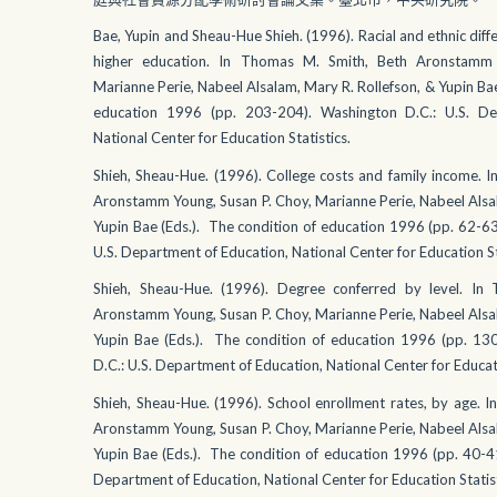
Bae, Yupin and Sheau-Hue Shieh. (1996). Racial and ethnic diffe
higher education. In Thomas M. Smith, Beth Aronstamm 
Marianne Perie, Nabeel Alsalam, Mary R. Rollefson, & Yupin Bae
education 1996 (pp. 203-204). Washington D.C.: U.S. De
National Center for Education Statistics.
Shieh, Sheau-Hue. (1996). College costs and family income. 
Aronstamm Young, Susan P. Choy, Marianne Perie, Nabeel Alsal
Yupin Bae (Eds.). The condition of education 1996 (pp. 62-63
U.S. Department of Education, National Center for Education St
Shieh, Sheau-Hue. (1996). Degree conferred by level. In
Aronstamm Young, Susan P. Choy, Marianne Perie, Nabeel Alsal
Yupin Bae (Eds.). The condition of education 1996 (pp. 13
D.C.: U.S. Department of Education, National Center for Educati
Shieh, Sheau-Hue. (1996). School enrollment rates, by age. 
Aronstamm Young, Susan P. Choy, Marianne Perie, Nabeel Alsal
Yupin Bae (Eds.). The condition of education 1996 (pp. 40-41
Department of Education, National Center for Education Statist