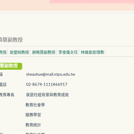
曉慧副教授
教授
吳璧純教授
謝曉慧副教授
李俊儀
主任
林維能助理教
慧副教授
箱
sheauhue@mail.ntpu.edu.tw
電話
02-8674-1111#66917
教育專長
家庭社經背景與教育成就
教育社會學
服務學習
教育統計